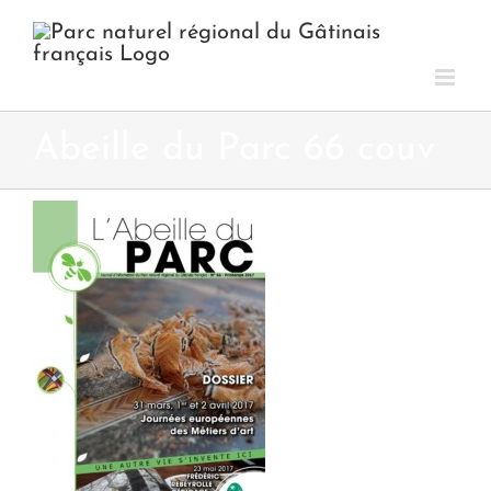
Passer
au
contenu
Abeille du Parc 66 couv