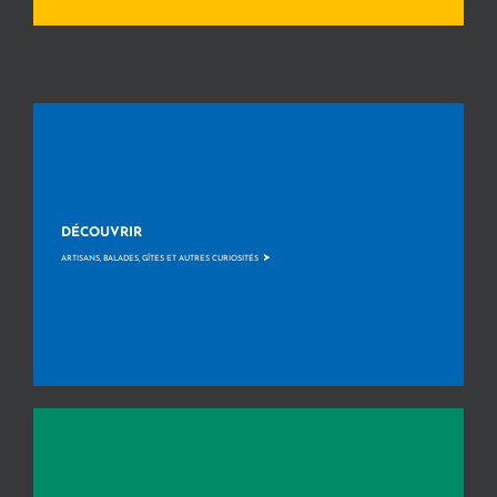
DÉCOUVRIR
>
ARTISANS, BALADES, GÎTES ET AUTRES CURIOSITÉS