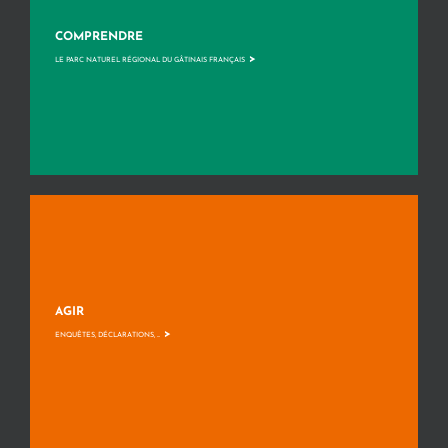
COMPRENDRE
>
LE PARC NATUREL RÉGIONAL DU GÂTINAIS FRANÇAIS
AGIR
>
ENQUÊTES, DÉCLARATIONS, ...