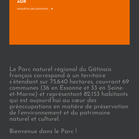
AGIR
>
ENQUÊTES, DÉCLARATIONS, ...
Le Parc naturel régional du Gâtinais
français correspond à un territoire
s’étendant sur 75.640 hectares, couvrant 69
communes (36 en Essonne et 33 en Seine-
et-Marne) et représentant 82.153 habitants
qui est aujourd’hui au cœur des
préoccupations en matière de préservation
de l’environnement et du patrimoine
naturel et culturel.
Bienvenue dans le Parc !