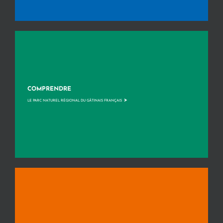
COMPRENDRE
>
LE PARC NATUREL RÉGIONAL DU GÂTINAIS FRANÇAIS