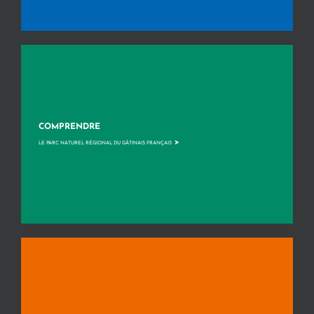
COMPRENDRE
>
LE PARC NATUREL RÉGIONAL DU GÂTINAIS FRANÇAIS