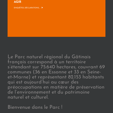
AGIR
>
ENQUÊTES, DÉCLARATIONS, ...
Le Parc naturel régional du Gâtinais
français correspond à un territoire
s’étendant sur 75.640 hectares, couvrant 69
communes (36 en Essonne et 33 en Seine-
et-Marne) et représentant 82.153 habitants
qui est aujourd’hui au cœur des
préoccupations en matière de préservation
de l’environnement et du patrimoine
naturel et culturel.
Bienvenue dans le Parc !