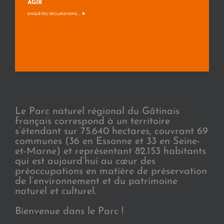
AGIR
>
ENQUÊTES, DÉCLARATIONS, ...
Le Parc naturel régional du Gâtinais
français correspond à un territoire
s’étendant sur 75.640 hectares, couvrant 69
communes (36 en Essonne et 33 en Seine-
et-Marne) et représentant 82.153 habitants
qui est aujourd’hui au cœur des
préoccupations en matière de préservation
de l’environnement et du patrimoine
naturel et culturel.
Bienvenue dans le Parc !