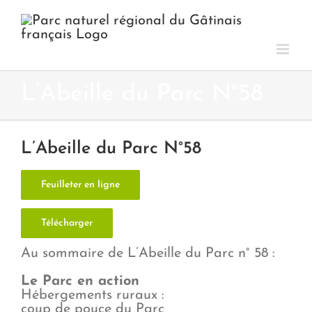
Passer
au
contenu
L’Abeille du Parc N°58
L’Abeille du Parc N°58
Feuilleter en ligne
Télécharger
Au sommaire de L’Abeille du Parc n° 58 :
Le Parc en action
Hébergements ruraux :
coup de pouce du Parc