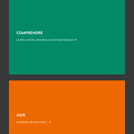
COMPRENDRE
>
LE PARC NATUREL RÉGIONAL DU GÂTINAIS FRANÇAIS
AGIR
>
ENQUÊTES, DÉCLARATIONS, ...