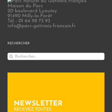
Maison du Parc
20 boulevard Lyautey
91490 Milly-la-Forêt
Tél. : 01 64 98 73 93
info@parc-gatinais-francais.fr
RECHERCHER
Rechercher:
NEWSLETTER
RECEVEZ TOUTES