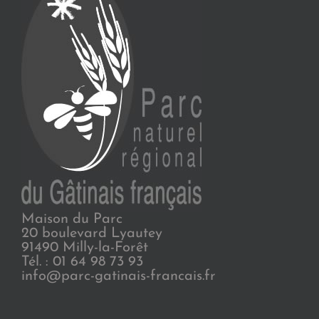
Maison du Parc
20 boulevard Lyautey
91490 Milly-la-Forêt
Tél. : 01 64 98 73 93
info@parc-gatinais-francais.fr