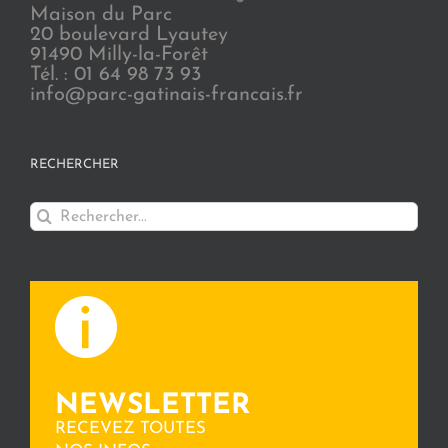
Maison du Parc
20 boulevard Lyautey
91490 Milly-la-Forêt
Tél. : 01 64 98 73 93
info@parc-gatinais-francais.fr
RECHERCHER
Rechercher:
NEWSLETTER
RECEVEZ TOUTES