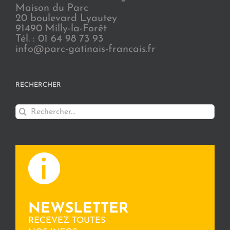
Maison du Parc
20 boulevard Lyautey
91490 Milly-la-Forêt
Tél. : 01 64 98 73 93
info@parc-gatinais-francais.fr
RECHERCHER
Rechercher:
NEWSLETTER
RECEVEZ TOUTES