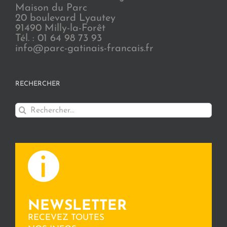
Maison du Parc
20 boulevard Lyautey
91490 Milly-la-Forêt
Tél. : 01 64 98 73 93
info@parc-gatinais-francais.fr
RECHERCHER
Rechercher:
NEWSLETTER
RECEVEZ TOUTES