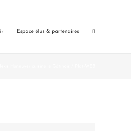
ir
Espace élus & partenaires
lexis Hennuyer cuisine le Gâtinais
Plat-WEB