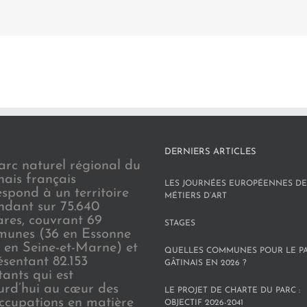
DERNIERS ARTICLES
arc naturel régional du
nais français
LES JOURNÉES EUROPÉENNES DE
espond à un territoire
MÉTIERS D’ART
endant sur 75.640
ares, couvrant 69
STAGES
unes (36 en Essonne
3 en Seine-et-Marne) et
QUELLES COMMUNES POUR LE P
ésentant 82.153
GÂTINAIS EN 2026 ?
tants qui est
urd’hui au cœur des
LE PROJET DE CHARTE DU PARC :
ccupations en matière
OBJECTIF 2026-2041