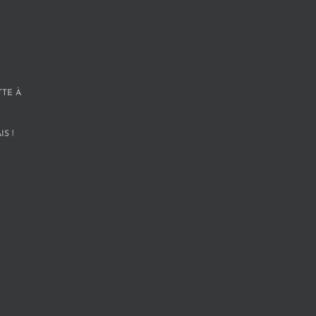
TTE À
S !