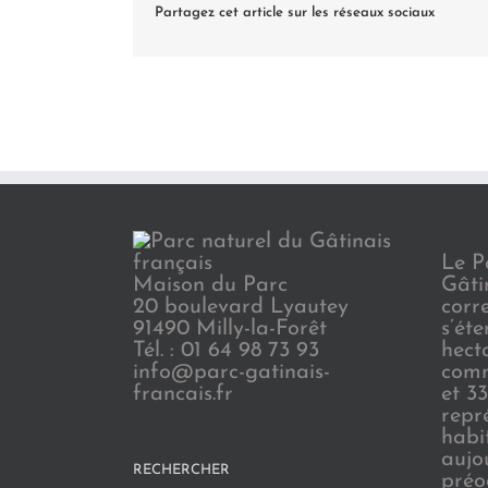
Partagez cet article sur les réseaux sociaux
Le P
Maison du Parc
Gâti
20 boulevard Lyautey
corr
91490 Milly-la-Forêt
s’ét
Tél. : 01 64 98 73 93
hect
info@parc-gatinais-
comm
francais.fr
et 3
repr
habi
aujo
RECHERCHER
préo