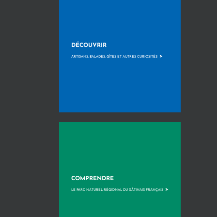
DÉCOUVRIR
>
ARTISANS, BALADES, GÎTES ET AUTRES CURIOSITÉS
COMPRENDRE
>
LE PARC NATUREL RÉGIONAL DU GÂTINAIS FRANÇAIS