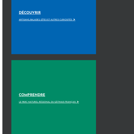
DÉCOUVRIR
>
ARTISANS, BALADES, GÎTES ET AUTRES CURIOSITÉS
COMPRENDRE
>
LE PARC NATUREL RÉGIONAL DU GÂTINAIS FRANÇAIS