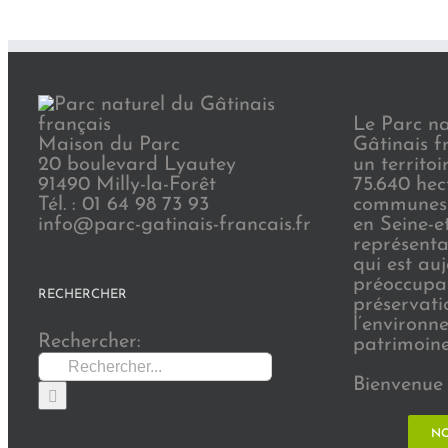
Le Parc na
Maison du Parc
Gâtinais f
20 boulevard Lyautey
un territoi
91490 Milly-la-Forêt
75.640 hec
Tél. : 01 64 98 73 93
communes 
info@parc-gatinais-francais.fr
en Seine-e
représenta
qui est au
préoccupat
RECHERCHER
préservati
l’environn
Rechercher:
patrimoine 
Bienvenue 
NO