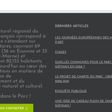
DERNIERS ARTICLES
turel régional du
rançais correspond à
LES JOURNÉES EUROPÉENNES DES M
re s’étendant sur
D’ART
tares, couvrant 69
(36 en Essonne et 33
STAGES
t-Marne) et
nt 82.153 habitants
QUELLES COMMUNES POUR LE PARC
jourd’hui au cœur des
GÂTINAIS EN 2026 ?
ions en matière de
on de
LE PROJET DE CHARTE DU PARC : OBJ
ement et du
2026-2041
naturel et culturel.
ENQUÊTE PUBLIQUE
dans le Parc !
UNE IDÉE DE CADEAU PLEIN DE SAV
GÂTINAIS !
US CONTACTER