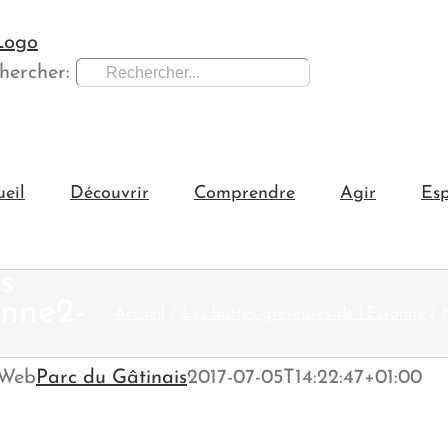
hercher:
ueil
Découvrir
Comprendre
Agir
Esp
s
onne2-
Accueil
Les buttes gréseuses de l’Essonne
-Web
Parc du Gâtinais
2017-07-05T14:22:47+01:00