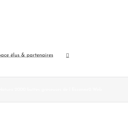
ace élus & partenaires
Natura 2000 buttes greseuses de l Essonne2-Web