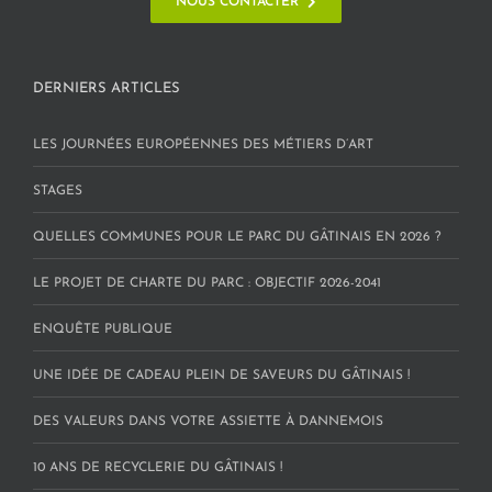
NOUS CONTACTER
DERNIERS ARTICLES
LES JOURNÉES EUROPÉENNES DES MÉTIERS D’ART
STAGES
QUELLES COMMUNES POUR LE PARC DU GÂTINAIS EN 2026 ?
LE PROJET DE CHARTE DU PARC : OBJECTIF 2026-2041
ENQUÊTE PUBLIQUE
UNE IDÉE DE CADEAU PLEIN DE SAVEURS DU GÂTINAIS !
DES VALEURS DANS VOTRE ASSIETTE À DANNEMOIS
10 ANS DE RECYCLERIE DU GÂTINAIS !