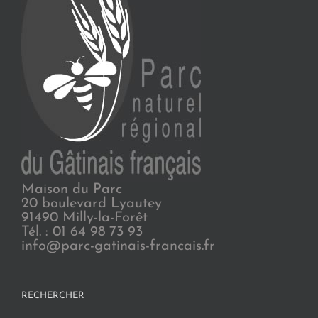
Maison du Parc
20 boulevard Lyautey
91490 Milly-la-Forêt
Tél. : 01 64 98 73 93
info@parc-gatinais-francais.fr
RECHERCHER