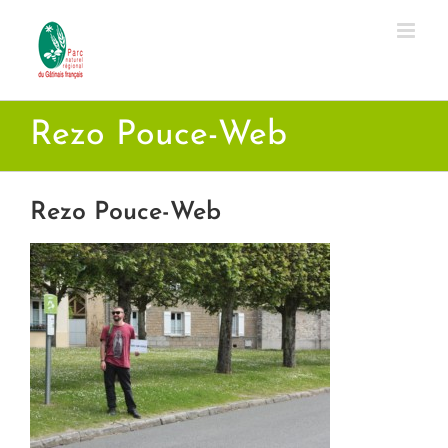
Passer
au
contenu
Rezo Pouce-Web
Rezo Pouce-Web