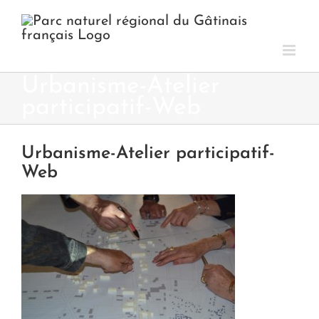
Passer
au
contenu
Urbanisme-Atelier
participatif-Web
Urbanisme-Atelier participatif-
Web