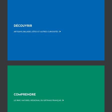
DÉCOUVRIR
>
ARTISANS, BALADES, GÎTES ET AUTRES CURIOSITÉS
COMPRENDRE
>
LE PARC NATUREL RÉGIONAL DU GÂTINAIS FRANÇAIS