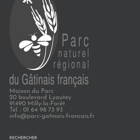
Maison du Parc
20 boulevard Lyautey
91490 Milly-la-Forêt
Tél. : 01 64 98 73 93
info@parc-gatinais-francais.fr
RECHERCHER