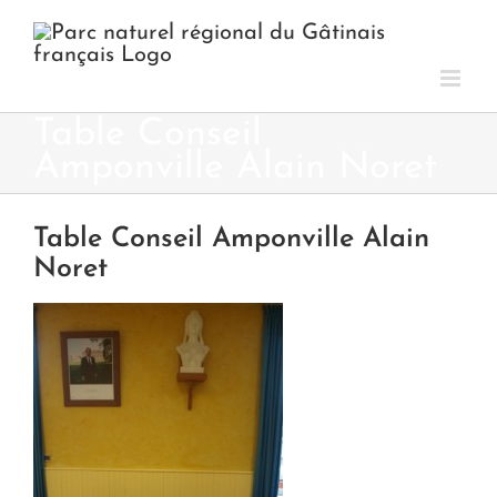
Passer
au
contenu
Table Conseil
Amponville Alain Noret
Table Conseil Amponville Alain
Noret