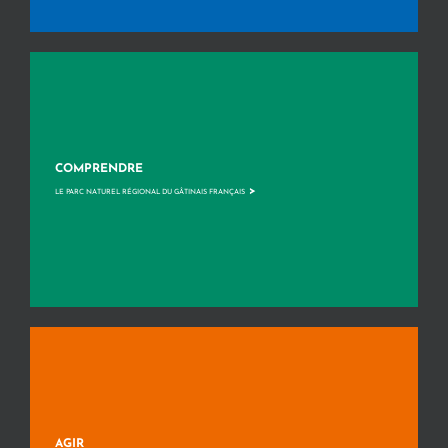
COMPRENDRE
>
LE PARC NATUREL RÉGIONAL DU GÂTINAIS FRANÇAIS
AGIR