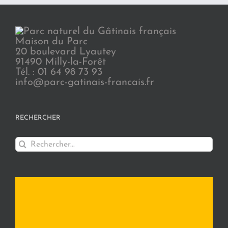
Maison du Parc
20 boulevard Lyautey
91490 Milly-la-Forêt
Tél. : 01 64 98 73 93
info@parc-gatinais-francais.fr
RECHERCHER
Rechercher: