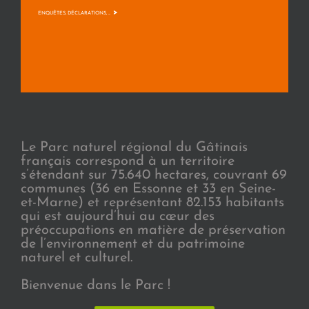
>
ENQUÊTES, DÉCLARATIONS, ...
Le Parc naturel régional du Gâtinais
français correspond à un territoire
s’étendant sur 75.640 hectares, couvrant 69
communes (36 en Essonne et 33 en Seine-
et-Marne) et représentant 82.153 habitants
qui est aujourd’hui au cœur des
préoccupations en matière de préservation
de l’environnement et du patrimoine
naturel et culturel.
Bienvenue dans le Parc !