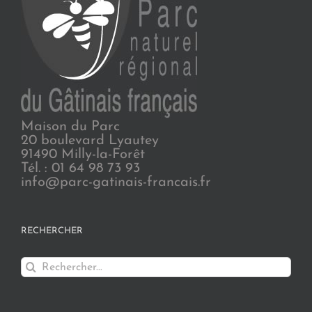
Maison du Parc
20 boulevard Lyautey
91490 Milly-la-Forêt
Tél. : 01 64 98 73 93
info@parc-gatinais-francais.fr
RECHERCHER
Rechercher: