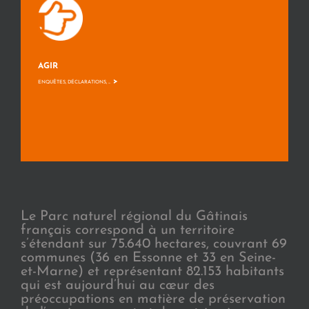
AGIR
>
ENQUÊTES, DÉCLARATIONS, ...
Le Parc naturel régional du Gâtinais
français correspond à un territoire
s’étendant sur 75.640 hectares, couvrant 69
communes (36 en Essonne et 33 en Seine-
et-Marne) et représentant 82.153 habitants
qui est aujourd’hui au cœur des
préoccupations en matière de préservation