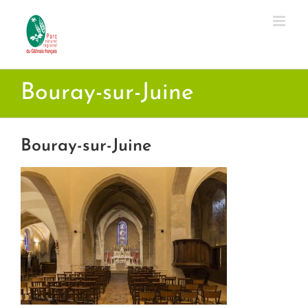
Passer
au
contenu
Bouray-sur-Juine
Bouray-sur-Juine