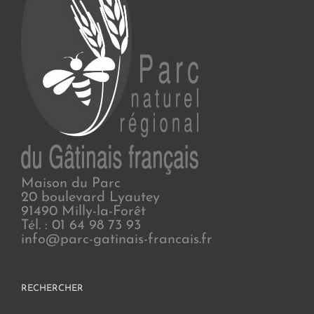
Maison du Parc
20 boulevard Lyautey
91490 Milly-la-Forêt
Tél. : 01 64 98 73 93
info@parc-gatinais-francais.fr
RECHERCHER