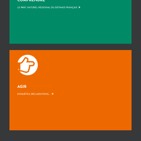
COMPRENDRE
>
LE PARC NATUREL RÉGIONAL DU GÂTINAIS FRANÇAIS
AGIR
>
ENQUÊTES, DÉCLARATIONS, ...