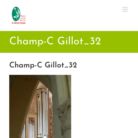
Passer
au
contenu
Champ-C Gillot_32
Champ-C Gillot_32