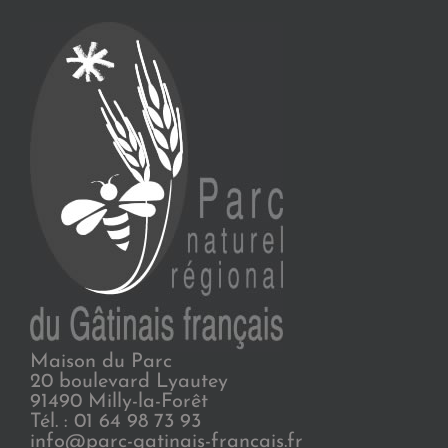
Maison du Parc
20 boulevard Lyautey
91490 Milly-la-Forêt
Tél. : 01 64 98 73 93
info@parc-gatinais-francais.fr