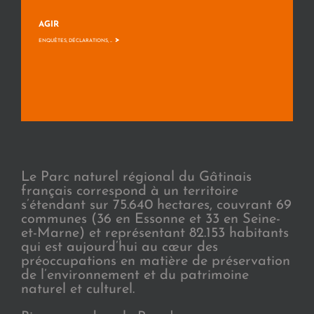
AGIR
>
ENQUÊTES, DÉCLARATIONS, ...
Le Parc naturel régional du Gâtinais
français correspond à un territoire
s’étendant sur 75.640 hectares, couvrant 69
communes (36 en Essonne et 33 en Seine-
et-Marne) et représentant 82.153 habitants
qui est aujourd’hui au cœur des
préoccupations en matière de préservation
de l’environnement et du patrimoine
naturel et culturel.