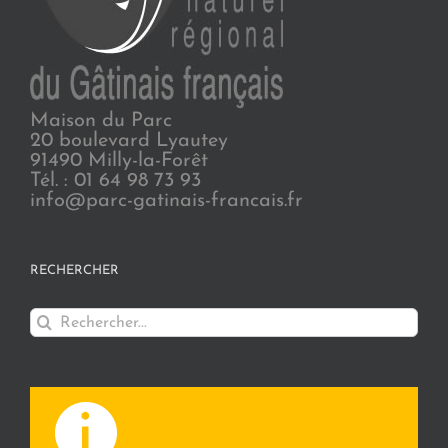
Maison du Parc
20 boulevard Lyautey
91490 Milly-la-Forêt
Tél. : 01 64 98 73 93
info@parc-gatinais-francais.fr
RECHERCHER
Rechercher: