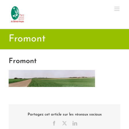
Passer
au
contenu
Fromont
Fromont
Partagez cet article sur les réseaux sociaux
Facebook
X
LinkedIn