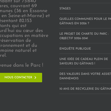
endant sur 75.640
ares, couvrant 69
STAGES
unes (36 en Essonne
3 en Seine-et-Marne) et
QUELLES COMMUNES POUR LE P
ésentant 82.153
GÂTINAIS EN 2026 ?
tants qui est
urd’hui au cœur des
LE PROJET DE CHARTE DU PARC :
ccupations en matière
OBJECTIF 2026-2041
réservation de
vironnement et du
ENQUÊTE PUBLIQUE
imoine naturel et
rel.
UNE IDÉE DE CADEAU PLEIN DE
SAVEURS DU GÂTINAIS !
venue dans le Parc !
DES VALEURS DANS VOTRE ASSIE
NOUS CONTACTER
DANNEMOIS
10 ANS DE RECYCLERIE DU GÂTINAI