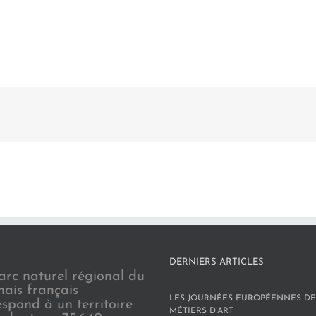
DERNIERS ARTICLES
arc naturel régional du
nais français
LES JOURNÉES EUROPÉENNES DE
espond à un territoire
MÉTIERS D’ART