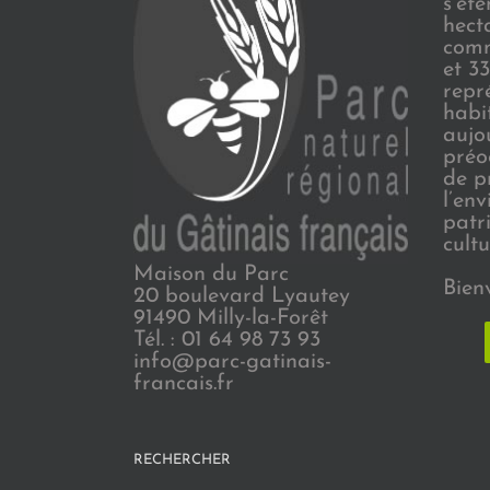
s’ét
hect
comm
et 3
repr
habi
aujo
préo
de p
l’en
patr
cultu
Maison du Parc
Bien
20 boulevard Lyautey
91490 Milly-la-Forêt
Tél. : 01 64 98 73 93
info@parc-gatinais-
francais.fr
RECHERCHER