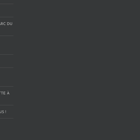
ARC DU
TTE À
S !