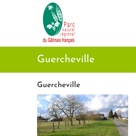
Passer
au
contenu
Guercheville
Guercheville