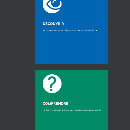
DÉCOUVRIR
>
ARTISANS, BALADES, GÎTES ET AUTRES CURIOSITÉS
COMPRENDRE
>
LE PARC NATUREL RÉGIONAL DU GÂTINAIS FRANÇAIS