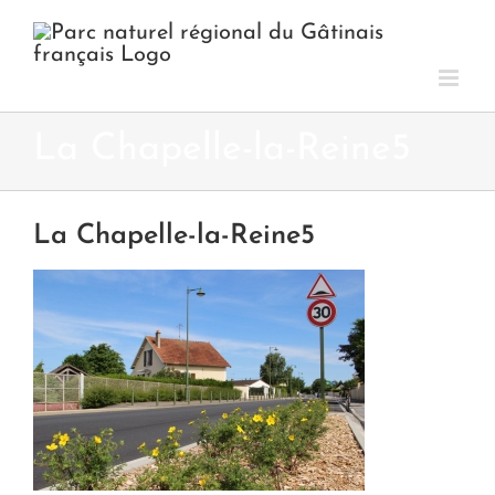
Passer
au
contenu
La Chapelle-la-Reine5
La Chapelle-la-Reine5