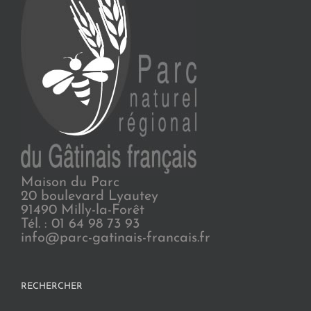
Maison du Parc
20 boulevard Lyautey
91490 Milly-la-Forêt
Tél. : 01 64 98 73 93
info@parc-gatinais-francais.fr
RECHERCHER