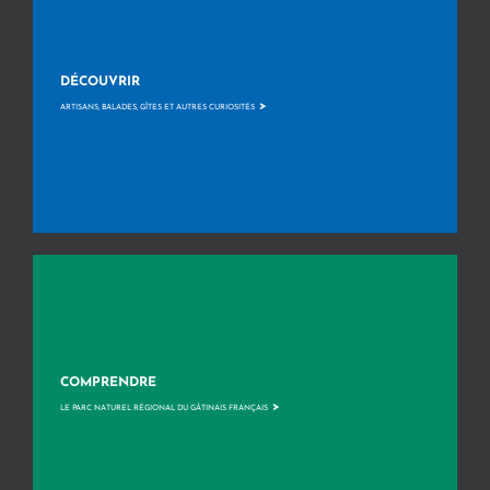
DÉCOUVRIR
>
ARTISANS, BALADES, GÎTES ET AUTRES CURIOSITÉS
COMPRENDRE
>
LE PARC NATUREL RÉGIONAL DU GÂTINAIS FRANÇAIS