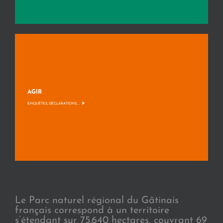
AGIR
>
ENQUÊTES, DÉCLARATIONS, ...
Le Parc naturel régional du Gâtinais
français correspond à un territoire
s’étendant sur 75.640 hectares, couvrant 69