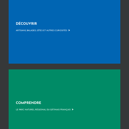
DÉCOUVRIR
>
ARTISANS, BALADES, GÎTES ET AUTRES CURIOSITÉS
COMPRENDRE
>
LE PARC NATUREL RÉGIONAL DU GÂTINAIS FRANÇAIS