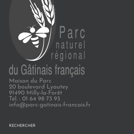
Maison du Parc
20 boulevard Lyautey
91490 Milly-la-Forêt
Tél. : 01 64 98 73 93
info@parc-gatinais-francais.fr
RECHERCHER