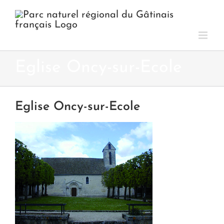
Passer
au
contenu
Eglise Oncy-sur-Ecole
Eglise Oncy-sur-Ecole