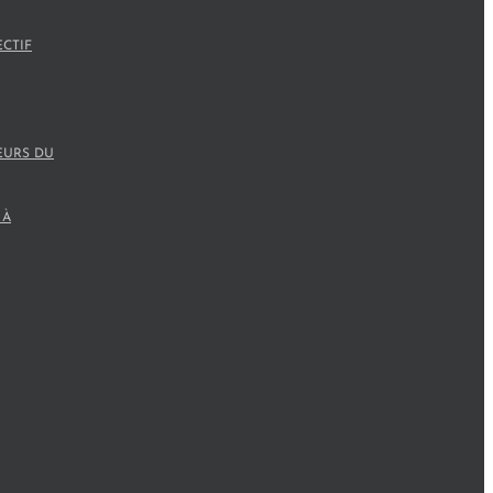
ECTIF
EURS DU
 À