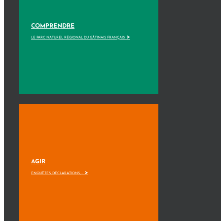
COMPRENDRE
>
LE PARC NATUREL RÉGIONAL DU GÂTINAIS FRANÇAIS
AGIR
>
ENQUÊTES, DÉCLARATIONS, ...