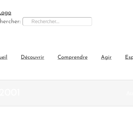
hercher:
ueil
Découvrir
Comprendre
Agir
Esp
_2001
Acc