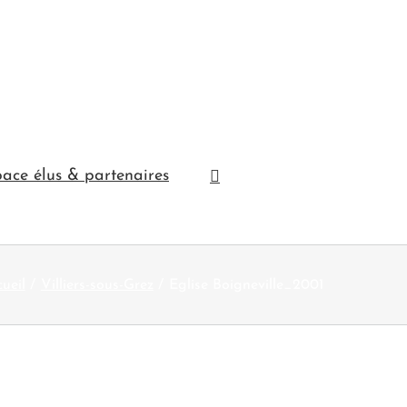
ace élus & partenaires
ueil
Villiers-sous-Grez
Eglise Boigneville_2001