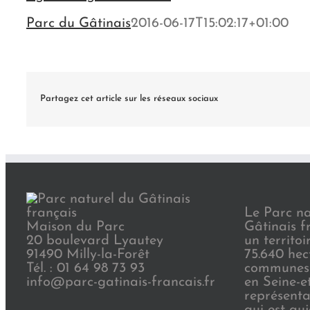
Parc du Gâtinais
2016-06-17T15:02:17+01:00
Partagez cet article sur les réseaux sociaux
Le Parc na
Maison du Parc
Gâtinais f
20 boulevard Lyautey
un territoi
91490 Milly-la-Forêt
75.640 hec
Tél. : 01 64 98 73 93
communes 
info@parc-gatinais-francais.fr
en Seine-e
représenta
qui est au