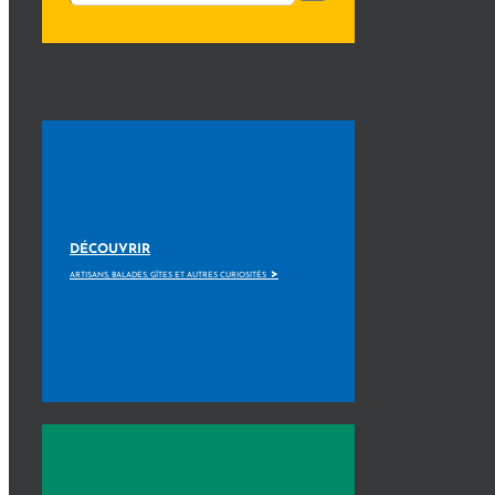
DÉCOUVRIR
>
ARTISANS, BALADES, GÎTES ET AUTRES CURIOSITÉS