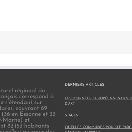
DERNIERS ARTICLES
turel régional du
rançais correspond à
LES JOURNÉES EUROPÉENNES DES M
re s’étendant sur
D’ART
tares, couvrant 69
(36 en Essonne et 33
STAGES
t-Marne) et
nt 82.153 habitants
QUELLES COMMUNES POUR LE PARC
jourd’hui au cœur des