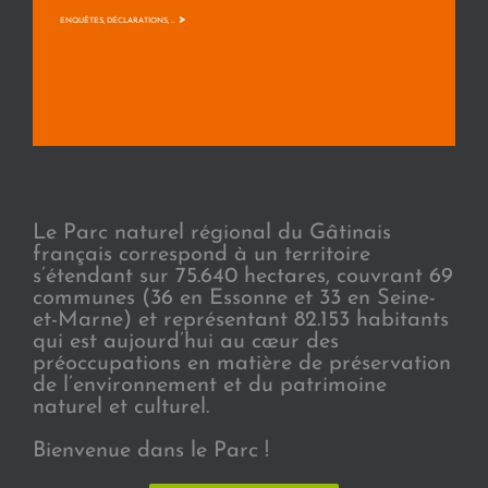
>
ENQUÊTES, DÉCLARATIONS, ...
Le Parc naturel régional du Gâtinais
français correspond à un territoire
s’étendant sur 75.640 hectares, couvrant 69
communes (36 en Essonne et 33 en Seine-
et-Marne) et représentant 82.153 habitants
qui est aujourd’hui au cœur des
préoccupations en matière de préservation
de l’environnement et du patrimoine
naturel et culturel.
Bienvenue dans le Parc !