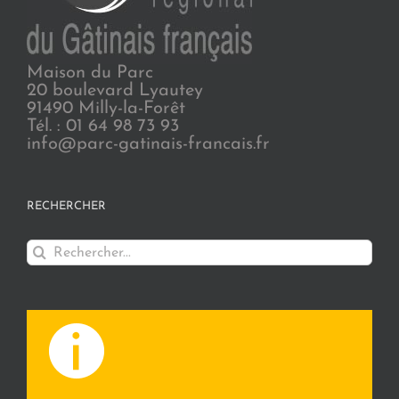
Maison du Parc
20 boulevard Lyautey
91490 Milly-la-Forêt
Tél. : 01 64 98 73 93
info@parc-gatinais-francais.fr
RECHERCHER
Rechercher: