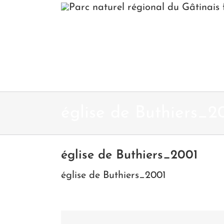
Passer
au
contenu
église de Buthiers_2
église de Buthiers_2001
église de Buthiers_2001