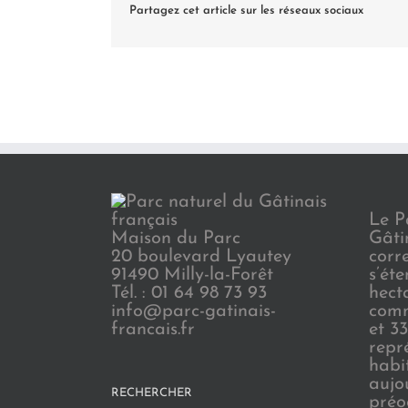
Partagez cet article sur les réseaux sociaux
Le P
Maison du Parc
Gâti
20 boulevard Lyautey
corr
91490 Milly-la-Forêt
s’ét
Tél. : 01 64 98 73 93
hect
info@parc-gatinais-
comm
francais.fr
et 3
repr
habi
aujo
RECHERCHER
préo