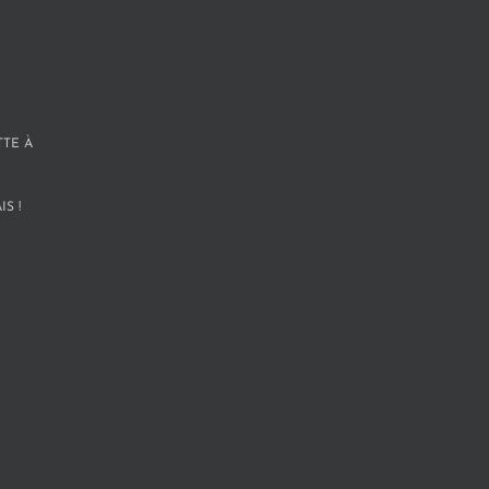
TTE À
S !