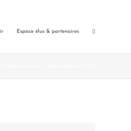
ir
Espace élus & partenaires
Villiers-sous-Grez
église de Buthiers_2001