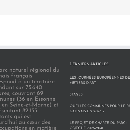
DERNIERS ARTICLES
arc naturel régional du
nais français
LES JOURNÉES EUROPÉENNES DE
espond à un territoire
MÉTIERS D’ART
endant sur 75.640
ares, couvrant 69
STAGES
unes (36 en Essonne
3 en Seine-et-Marne) et
QUELLES COMMUNES POUR LE P
ésentant 82.153
GÂTINAIS EN 2026 ?
tants qui est
urd’hui au cœur des
LE PROJET DE CHARTE DU PARC :
ccupations en matière
OBJECTIF 2026-2041