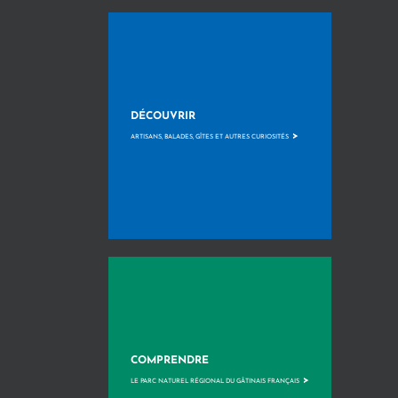
DÉCOUVRIR
>
ARTISANS, BALADES, GÎTES ET AUTRES CURIOSITÉS
COMPRENDRE
>
LE PARC NATUREL RÉGIONAL DU GÂTINAIS FRANÇAIS