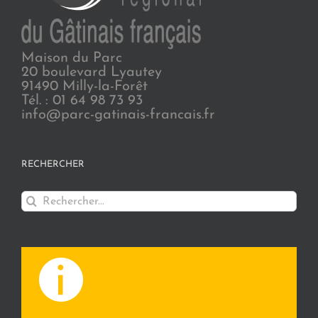
Maison du Parc
20 boulevard Lyautey
91490 Milly-la-Forêt
Tél. : 01 64 98 73 93
info@parc-gatinais-francais.fr
RECHERCHER
Rechercher: