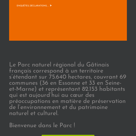
>
ENQUÊTES, DÉCLARATIONS, ...
Le Parc naturel régional du Gâtinais
français correspond à un territoire
s’étendant sur 75.640 hectares, couvrant 69
communes (36 en Essonne et 33 en Seine-
et-Marne) et représentant 82.153 habitants
qui est aujourd’hui au cœur des
préoccupations en matière de préservation
de l’environnement et du patrimoine
naturel et culturel.
Bienvenue dans le Parc !