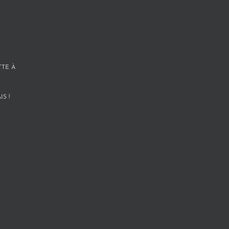
TTE À
S !