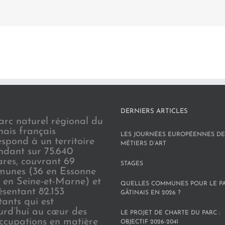
DERNIERS ARTICLES
arc naturel régional du
nais français
LES JOURNÉES EUROPÉENNES DE
espond à un territoire
MÉTIERS D’ART
endant sur 75.640
ares, couvrant 69
STAGES
unes (36 en Essonne
3 en Seine-et-Marne) et
QUELLES COMMUNES POUR LE P
ésentant 82.153
GÂTINAIS EN 2026 ?
tants qui est
urd’hui au cœur des
LE PROJET DE CHARTE DU PARC :
ccupations en matière
OBJECTIF 2026-2041