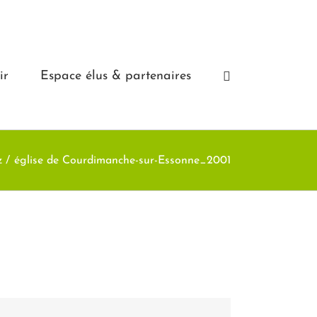
ir
Espace élus & partenaires
z
église de Courdimanche-sur-Essonne_2001