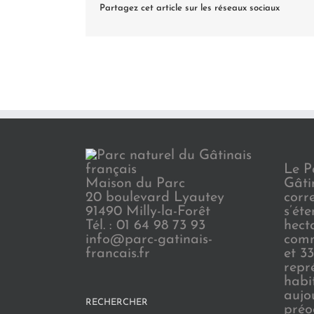
Partagez cet article sur les réseaux sociaux
Le P
Maison du Parc
Gâti
20 boulevard Lyautey
corr
91490 Milly-la-Forêt
s’ét
Tél. : 01 64 98 73 93
hect
info@parc-gatinais-
comm
francais.fr
et 3
repr
habi
aujo
RECHERCHER
préo