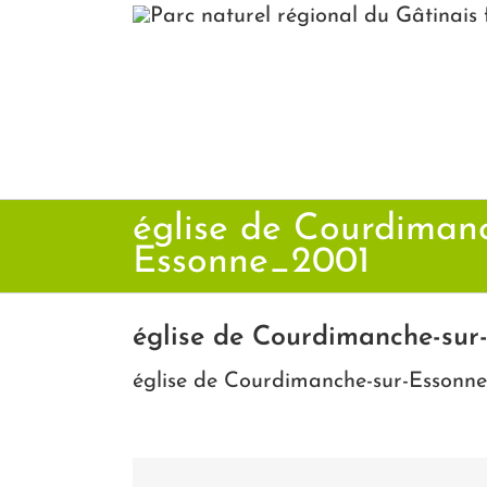
Passer
au
contenu
église de Courdimanc
Essonne_2001
église de Courdimanche-sur
église de Courdimanche-sur-Essonn