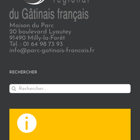
Maison du Parc
20 boulevard Lyautey
91490 Milly-la-Forêt
Tél. : 01 64 98 73 93
info@parc-gatinais-francais.fr
RECHERCHER
Rechercher: