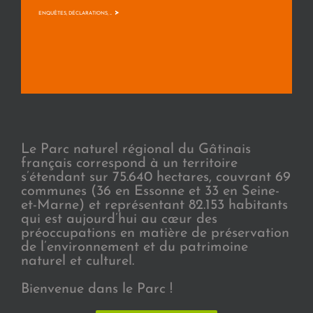
>
ENQUÊTES, DÉCLARATIONS, ...
Le Parc naturel régional du Gâtinais
français correspond à un territoire
s’étendant sur 75.640 hectares, couvrant 69
communes (36 en Essonne et 33 en Seine-
et-Marne) et représentant 82.153 habitants
qui est aujourd’hui au cœur des
préoccupations en matière de préservation
de l’environnement et du patrimoine
naturel et culturel.
Bienvenue dans le Parc !