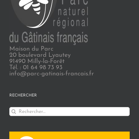
Maison du Parc
20 boulevard Lyautey
91490 Milly-la-Forêt
Tél. : 01 64 98 73 93
info@parc-gatinais-francais.fr
RECHERCHER
Rechercher: