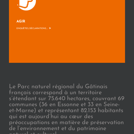
AGIR
>
ENQUÊTES, DÉCLARATIONS, ...
Le Parc naturel régional du Gâtinais
français correspond à un territoire
s’étendant sur 75.640 hectares, couvrant 69
communes (36 en Essonne et 33 en Seine-
et-Marne) et représentant 82.153 habitants
qui est aujourd’hui au cœur des
préoccupations en matière de préservation
de l’environnement et du patrimoine