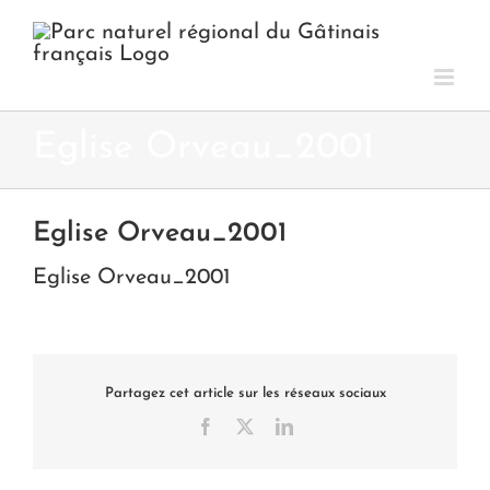
Passer
au
contenu
Eglise Orveau_2001
Eglise Orveau_2001
Eglise Orveau_2001
Partagez cet article sur les réseaux sociaux
Facebook
X
LinkedIn