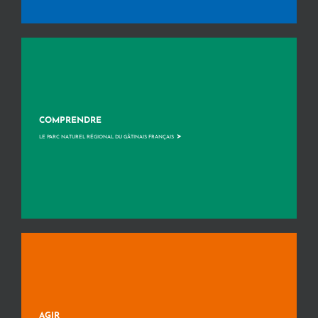
COMPRENDRE
>
LE PARC NATUREL RÉGIONAL DU GÂTINAIS FRANÇAIS
AGIR