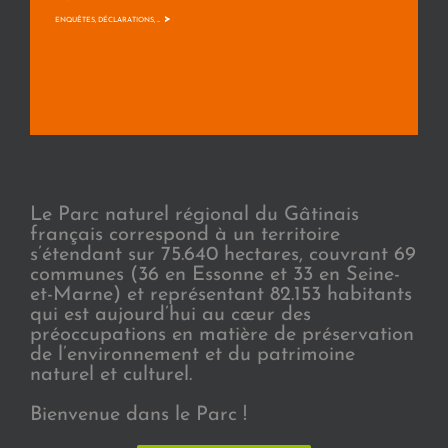
>
ENQUÊTES, DÉCLARATIONS, ...
Le Parc naturel régional du Gâtinais
français correspond à un territoire
s’étendant sur 75.640 hectares, couvrant 69
communes (36 en Essonne et 33 en Seine-
et-Marne) et représentant 82.153 habitants
qui est aujourd’hui au cœur des
préoccupations en matière de préservation
de l’environnement et du patrimoine
naturel et culturel.
Bienvenue dans le Parc !