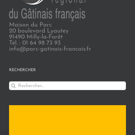
Maison du Parc
20 boulevard Lyautey
91490 Milly-la-Forêt
Tél. : 01 64 98 73 93
info@parc-gatinais-francais.fr
RECHERCHER
Rechercher: