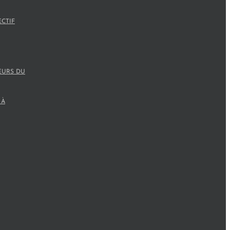
ECTIF
EURS DU
 À