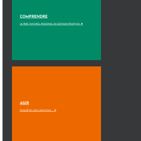
COMPRENDRE
>
LE PARC NATUREL RÉGIONAL DU GÂTINAIS FRANÇAIS
AGIR
>
ENQUÊTES, DÉCLARATIONS, ...