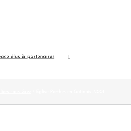
ace élus & partenaires
lliers-sous-Grez
Eglise Perthes-en-Gâtinais_2001