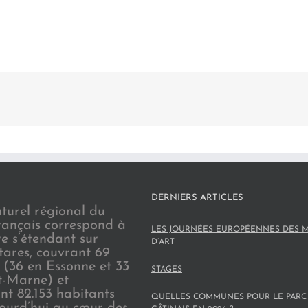
DERNIERS ARTICLES
turel régional du
rançais correspond à
LES JOURNÉES EUROPÉENNES DES M
re s’étendant sur
D’ART
tares, couvrant 69
(36 en Essonne et 33
STAGES
t-Marne) et
nt 82.153 habitants
QUELLES COMMUNES POUR LE PARC
jourd’hui au cœur des