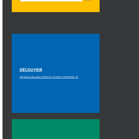
DÉCOUVRIR
>
ARTISANS, BALADES, GÎTES ET AUTRES CURIOSITÉS