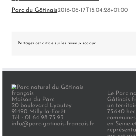
Parc du Gâtinais
2016-06-17T15:04:28+01:00
Partagez cet article sur les réseaux sociaux
Le Parc na
Maison du Parc
Gâtinais f
20 boulevard Lyautey
un territoi
91490 Milly-la-Forêt
75.640 hec
Tél. : 01 64 98 73 93
communes 
info@parc-gatinais-francais.fr
en Seine-e
représenta
qui est au