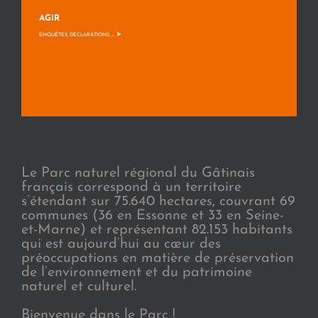
AGIR
>
ENQUÊTES, DÉCLARATIONS, ...
Le Parc naturel régional du Gâtinais
français correspond à un territoire
s’étendant sur 75.640 hectares, couvrant 69
communes (36 en Essonne et 33 en Seine-
et-Marne) et représentant 82.153 habitants
qui est aujourd’hui au cœur des
préoccupations en matière de préservation
de l’environnement et du patrimoine
naturel et culturel.
Bienvenue dans le Parc !