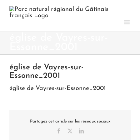
Passer
au
contenu
église de Vayres-sur-
Essonne_2001
église de Vayres-sur-
Essonne_2001
église de Vayres-sur-Essonne_2001
Partagez cet article sur les réseaux sociaux
Facebook
X
LinkedIn