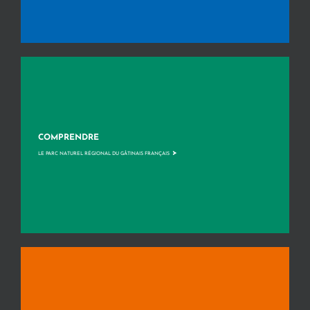
COMPRENDRE
>
LE PARC NATUREL RÉGIONAL DU GÂTINAIS FRANÇAIS