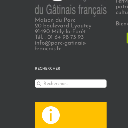
l’en
patr
cultu
Maison du Parc
Bien
20 boulevard Lyautey
91490 Milly-la-Forêt
Tél. : 01 64 98 73 93
info@parc-gatinais-
francais.fr
RECHERCHER
Rechercher: