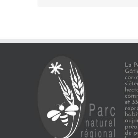
Le P
Gâti
corr
s’ét
hect
comm
et 3
repr
habi
aujo
préo
de p