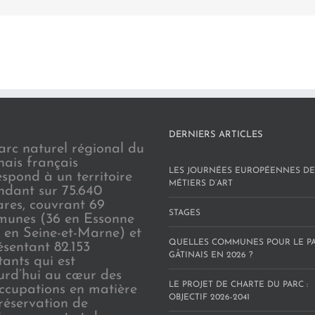
DERNIERS ARTICLES
arc naturel régional du
nais français
LES JOURNÉES EUROPÉENNES DE
espond à un territoire
MÉTIERS D’ART
endant sur 75.640
ares, couvrant 69
STAGES
unes (36 en Essonne
3 en Seine-et-Marne) et
QUELLES COMMUNES POUR LE P
ésentant 82.153
GÂTINAIS EN 2026 ?
tants qui est
urd’hui au cœur des
LE PROJET DE CHARTE DU PARC :
ccupations en matière
OBJECTIF 2026-2041
réservation de