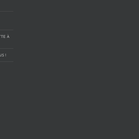
TTE À
S !