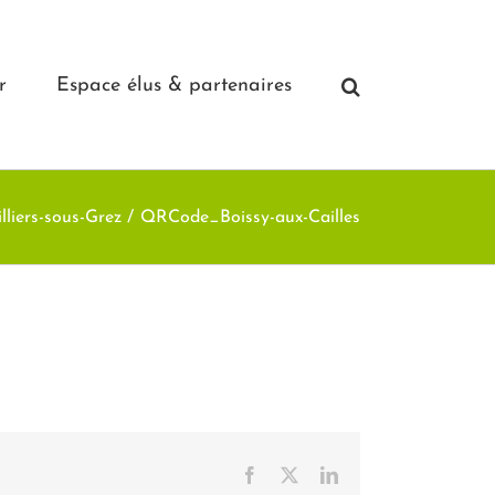
r
Espace élus & partenaires
lliers-sous-Grez
QRCode_Boissy-aux-Cailles
Facebook
X
LinkedIn