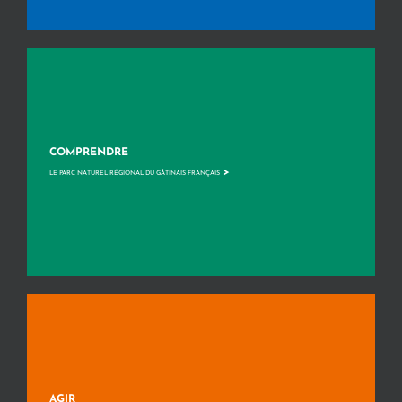
COMPRENDRE
>
LE PARC NATUREL RÉGIONAL DU GÂTINAIS FRANÇAIS
AGIR