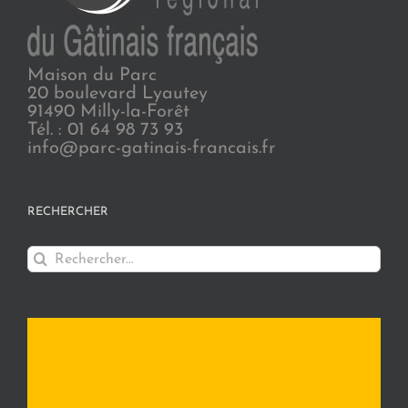
Maison du Parc
20 boulevard Lyautey
91490 Milly-la-Forêt
Tél. : 01 64 98 73 93
info@parc-gatinais-francais.fr
RECHERCHER
Rechercher: