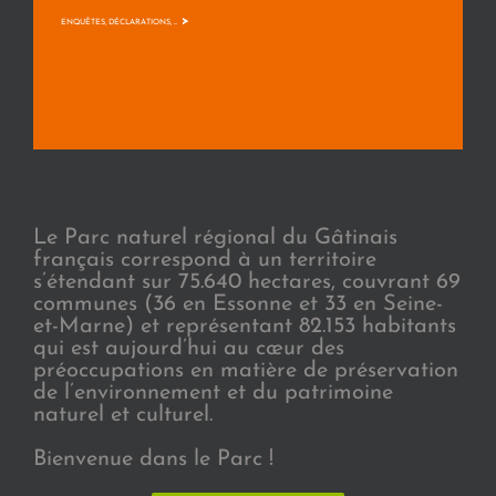
>
ENQUÊTES, DÉCLARATIONS, ...
Le Parc naturel régional du Gâtinais
français correspond à un territoire
s’étendant sur 75.640 hectares, couvrant 69
communes (36 en Essonne et 33 en Seine-
et-Marne) et représentant 82.153 habitants
qui est aujourd’hui au cœur des
préoccupations en matière de préservation
de l’environnement et du patrimoine
naturel et culturel.
Bienvenue dans le Parc !