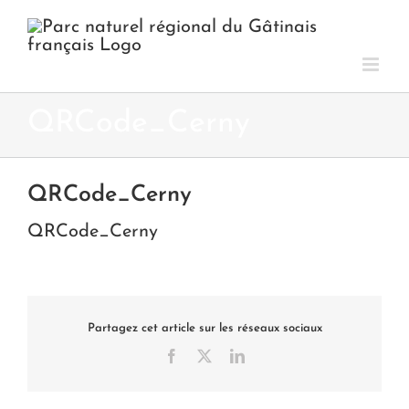
Passer
au
contenu
QRCode_Cerny
QRCode_Cerny
QRCode_Cerny
Partagez cet article sur les réseaux sociaux
Facebook
X
LinkedIn