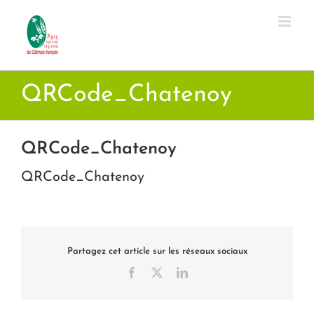
Passer
au
contenu
QRCode_Chatenoy
QRCode_Chatenoy
QRCode_Chatenoy
Partagez cet article sur les réseaux sociaux
Facebook
X
LinkedIn