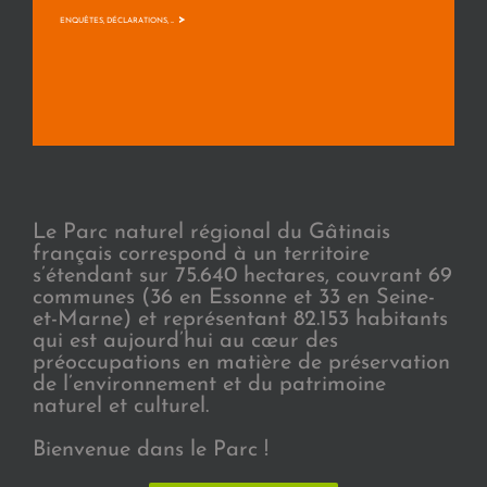
>
ENQUÊTES, DÉCLARATIONS, ...
Le Parc naturel régional du Gâtinais
français correspond à un territoire
s’étendant sur 75.640 hectares, couvrant 69
communes (36 en Essonne et 33 en Seine-
et-Marne) et représentant 82.153 habitants
qui est aujourd’hui au cœur des
préoccupations en matière de préservation
de l’environnement et du patrimoine
naturel et culturel.
Bienvenue dans le Parc !