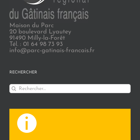
Maison du Parc
20 boulevard Lyautey
91490 Milly-la-Forêt
Tél. : 01 64 98 73 93
info@parc-gatinais-francais.fr
RECHERCHER
Rechercher: