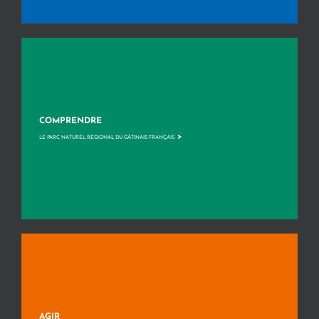
COMPRENDRE
>
LE PARC NATUREL RÉGIONAL DU GÂTINAIS FRANÇAIS
AGIR