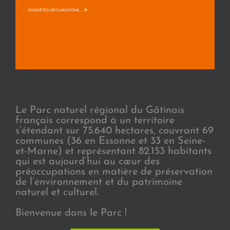
>
ENQUÊTES, DÉCLARATIONS, ...
Le Parc naturel régional du Gâtinais
français correspond à un territoire
s’étendant sur 75.640 hectares, couvrant 69
communes (36 en Essonne et 33 en Seine-
et-Marne) et représentant 82.153 habitants
qui est aujourd’hui au cœur des
préoccupations en matière de préservation
de l’environnement et du patrimoine
naturel et culturel.
Bienvenue dans le Parc !