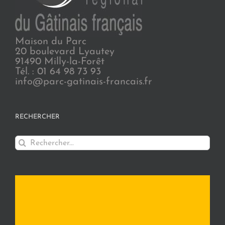
Maison du Parc
20 boulevard Lyautey
91490 Milly-la-Forêt
Tél. : 01 64 98 73 93
info@parc-gatinais-francais.fr
RECHERCHER
Rechercher: