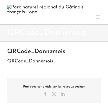
Passer
au
contenu
QRCode_Dannemois
QRCode_Dannemois
QRCode_Dannemois
Partagez cet article sur les réseaux sociaux
Facebook
X
LinkedIn