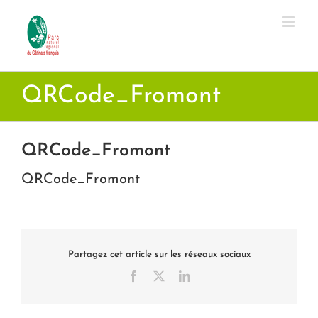
Passer
au
contenu
QRCode_Fromont
QRCode_Fromont
QRCode_Fromont
Partagez cet article sur les réseaux sociaux
Facebook
X
LinkedIn