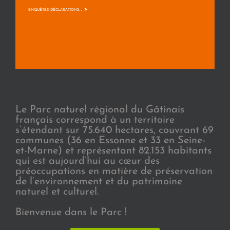
>
ENQUÊTES, DÉCLARATIONS, ...
Le Parc naturel régional du Gâtinais
français correspond à un territoire
s’étendant sur 75.640 hectares, couvrant 69
communes (36 en Essonne et 33 en Seine-
et-Marne) et représentant 82.153 habitants
qui est aujourd’hui au cœur des
préoccupations en matière de préservation
de l’environnement et du patrimoine
naturel et culturel.
Bienvenue dans le Parc !