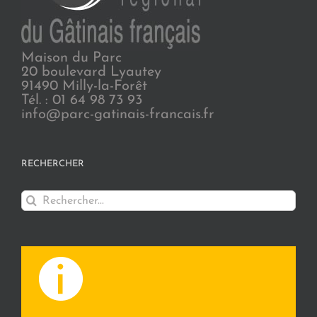
Maison du Parc
20 boulevard Lyautey
91490 Milly-la-Forêt
Tél. : 01 64 98 73 93
info@parc-gatinais-francais.fr
RECHERCHER
Rechercher: