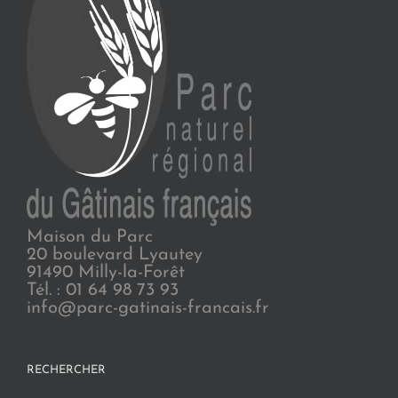
Maison du Parc
20 boulevard Lyautey
91490 Milly-la-Forêt
Tél. : 01 64 98 73 93
info@parc-gatinais-francais.fr
RECHERCHER