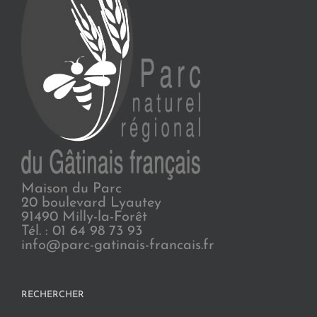
Maison du Parc
20 boulevard Lyautey
91490 Milly-la-Forêt
Tél. : 01 64 98 73 93
info@parc-gatinais-francais.fr
RECHERCHER