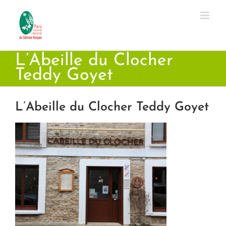
Passer
au
contenu
L’Abeille du Clocher
Teddy Goyet
L’Abeille du Clocher Teddy Goyet