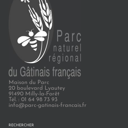
Maison du Parc
20 boulevard Lyautey
91490 Milly-la-Forêt
Tél. : 01 64 98 73 93
info@parc-gatinais-francais.fr
RECHERCHER