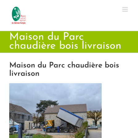
Passer
au
contenu
Maison du Parc
chaudière bois livraison
Maison du Parc chaudière bois
livraison