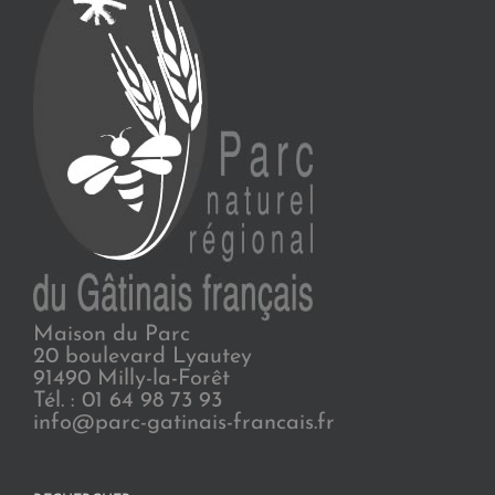
Maison du Parc
20 boulevard Lyautey
91490 Milly-la-Forêt
Tél. : 01 64 98 73 93
info@parc-gatinais-francais.fr