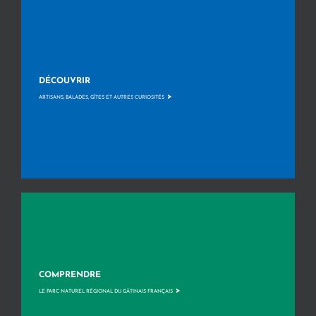
DÉCOUVRIR
>
ARTISANS, BALADES, GÎTES ET AUTRES CURIOSITÉS
COMPRENDRE
>
LE PARC NATUREL RÉGIONAL DU GÂTINAIS FRANÇAIS