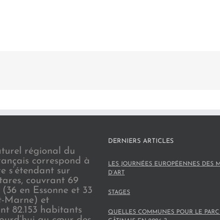
DERNIERS ARTICLES
turel régional du
rançais correspond à
LES JOURNÉES EUROPÉENNES DES M
re s’étendant sur
D’ART
tares, couvrant 69
(36 en Essonne et 33
STAGES
t-Marne) et
nt 82.153 habitants
QUELLES COMMUNES POUR LE PARC
jourd’hui au cœur des