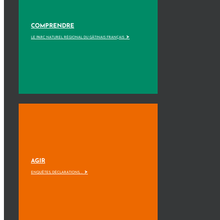
COMPRENDRE
>
LE PARC NATUREL RÉGIONAL DU GÂTINAIS FRANÇAIS
AGIR
>
ENQUÊTES, DÉCLARATIONS, ...