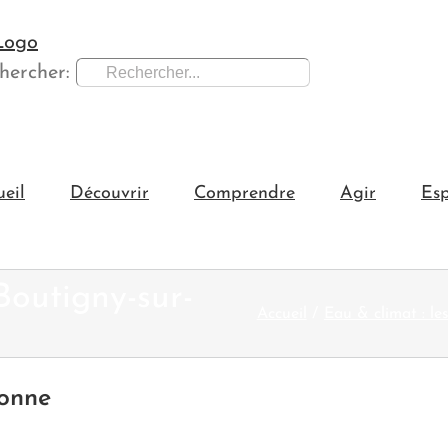
hercher:
ueil
Découvrir
Comprendre
Agir
Esp
Boutigny-sur-
Accueil
Eau & climat : le
sonne