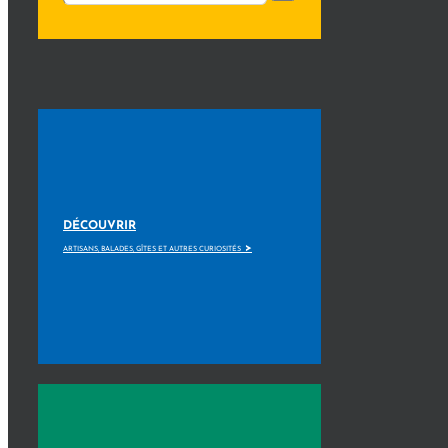
DÉCOUVRIR
>
ARTISANS, BALADES, GÎTES ET AUTRES CURIOSITÉS