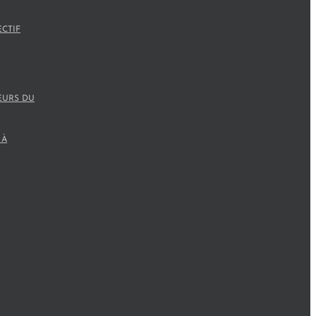
ECTIF
EURS DU
 À