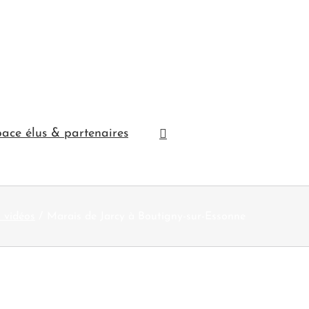
ace élus & partenaires
s vidéos
Marais de Jarcy à Boutigny-sur-Essonne