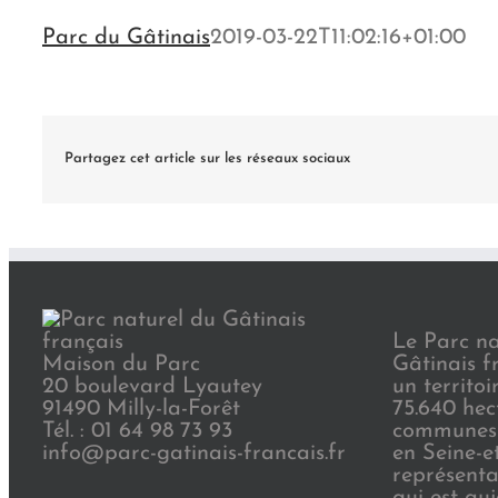
Parc du Gâtinais
2019-03-22T11:02:16+01:00
Partagez cet article sur les réseaux sociaux
Le Parc na
Maison du Parc
Gâtinais f
20 boulevard Lyautey
un territoi
91490 Milly-la-Forêt
75.640 hec
Tél. : 01 64 98 73 93
communes 
info@parc-gatinais-francais.fr
en Seine-e
représenta
qui est au