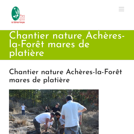
Passer
au
contenu
Chantier nature Achères-
la-Forêt mares de
platière
Chantier nature Achères-la-Forêt
mares de platière