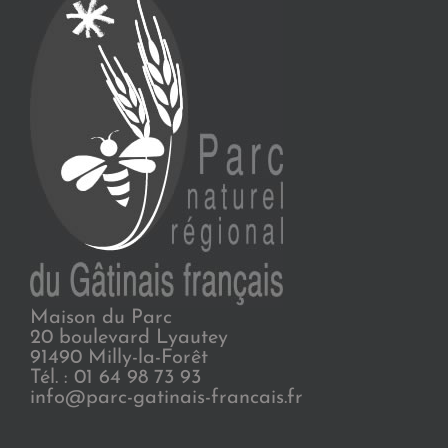
Maison du Parc
20 boulevard Lyautey
91490 Milly-la-Forêt
Tél. : 01 64 98 73 93
info@parc-gatinais-francais.fr