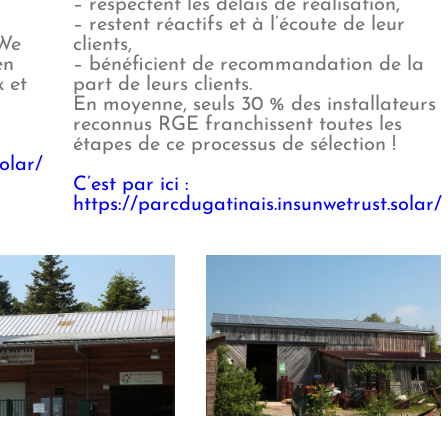
– respectent les délais de réalisation,
– restent réactifs et à l’écoute de leur
 We
clients,
en
– bénéficient de recommandation de la
x et
part de leurs clients.
En moyenne, seuls 30 % des installateurs
reconnus RGE franchissent toutes les
étapes de ce processus de sélection !
olar/
C’est par ici :
https://parcdugatinais.insunwetrust.solar/