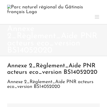
Passer
au
contenu
Annexe
2_Règlement_Aide PNR
acteurs eco_version
BS14052020
Annexe 2_Règlement_Aide PNR
acteurs eco_version BS14052020
Annexe 2_Règlement_Aide PNR acteurs
eco_version BS14052020