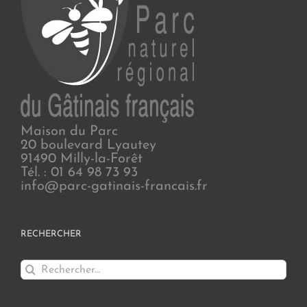
Maison du Parc
20 boulevard Lyautey
91490 Milly-la-Forêt
Tél. : 01 64 98 73 93
info@parc-gatinais-francais.fr
RECHERCHER
Rechercher: