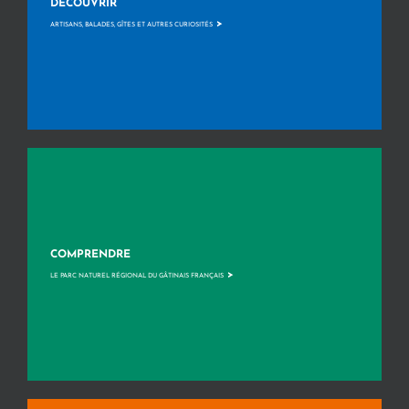
DÉCOUVRIR
>
ARTISANS, BALADES, GÎTES ET AUTRES CURIOSITÉS
COMPRENDRE
>
LE PARC NATUREL RÉGIONAL DU GÂTINAIS FRANÇAIS