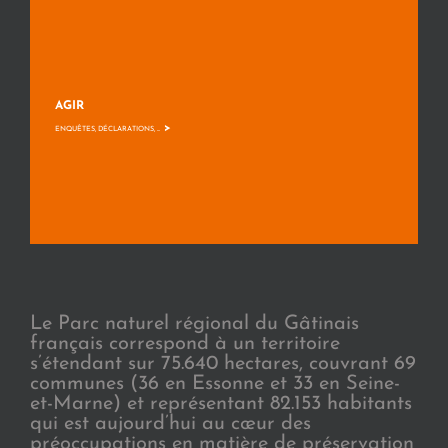
AGIR
>
ENQUÊTES, DÉCLARATIONS, ...
Le Parc naturel régional du Gâtinais
français correspond à un territoire
s’étendant sur 75.640 hectares, couvrant 69
communes (36 en Essonne et 33 en Seine-
et-Marne) et représentant 82.153 habitants
qui est aujourd’hui au cœur des
préoccupations en matière de préservation