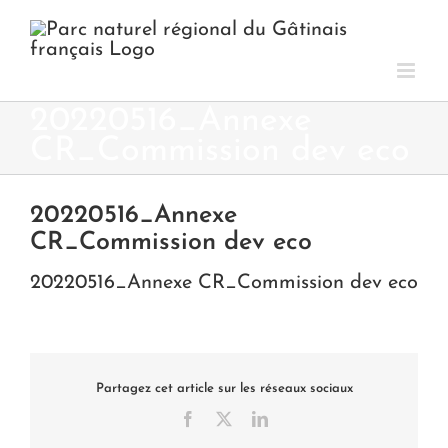
Passer
au
contenu
20220516_Annexe
CR_Commission dev eco
20220516_Annexe
CR_Commission dev eco
20220516_Annexe CR_Commission dev eco
Partagez cet article sur les réseaux sociaux
Facebook
X
LinkedIn