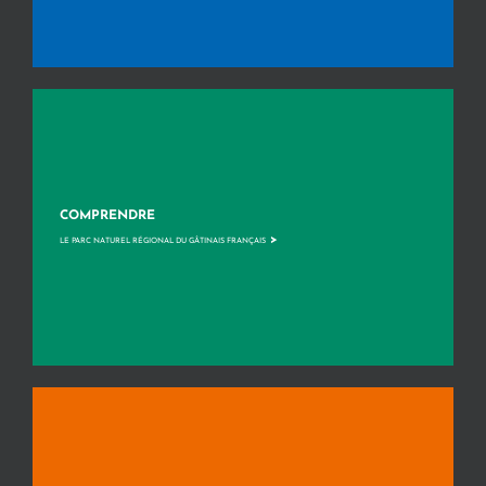
COMPRENDRE
>
LE PARC NATUREL RÉGIONAL DU GÂTINAIS FRANÇAIS