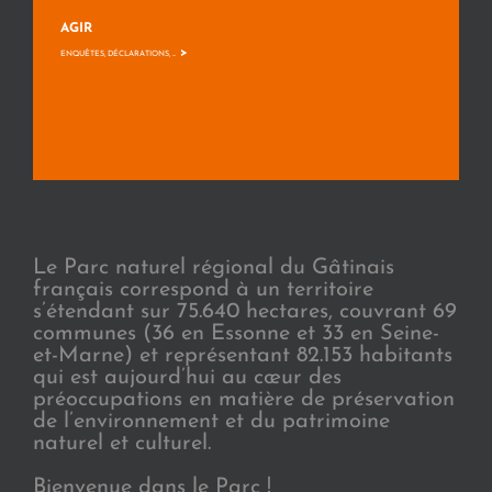
AGIR
>
ENQUÊTES, DÉCLARATIONS, ...
Le Parc naturel régional du Gâtinais
français correspond à un territoire
s’étendant sur 75.640 hectares, couvrant 69
communes (36 en Essonne et 33 en Seine-
et-Marne) et représentant 82.153 habitants
qui est aujourd’hui au cœur des
préoccupations en matière de préservation
de l’environnement et du patrimoine
naturel et culturel.
Bienvenue dans le Parc !