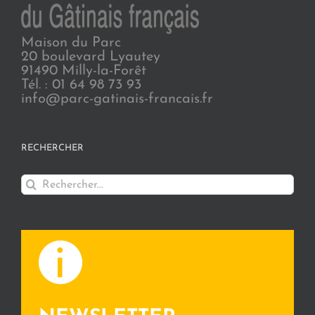
Maison du Parc
20 boulevard Lyautey
91490 Milly-la-Forêt
Tél. : 01 64 98 73 93
info@parc-gatinais-francais.fr
RECHERCHER
Rechercher: