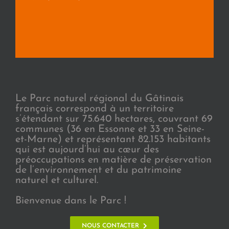
Le Parc naturel régional du Gâtinais
français correspond à un territoire
s’étendant sur 75.640 hectares, couvrant 69
communes (36 en Essonne et 33 en Seine-
et-Marne) et représentant 82.153 habitants
qui est aujourd’hui au cœur des
préoccupations en matière de préservation
de l’environnement et du patrimoine
naturel et culturel.
Bienvenue dans le Parc !
NOUS CONTACTER