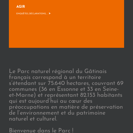
AGIR
>
ENQUÊTES, DÉCLARATIONS, ...
Le Parc naturel régional du Gâtinais
français correspond à un territoire
s’étendant sur 75.640 hectares, couvrant 69
communes (36 en Essonne et 33 en Seine-
et-Marne) et représentant 82.153 habitants
qui est aujourd’hui au cœur des
préoccupations en matière de préservation
de l’environnement et du patrimoine
naturel et culturel.
Bienvenue dans le Parc !