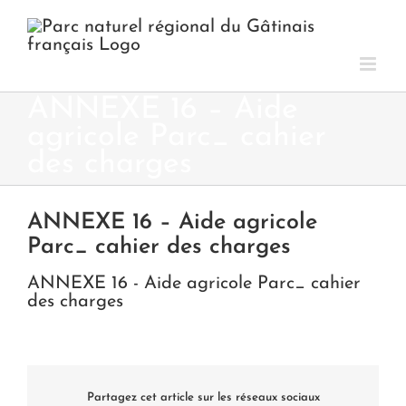
Passer
au
contenu
ANNEXE 16 – Aide
agricole Parc_ cahier
des charges
ANNEXE 16 – Aide agricole
Parc_ cahier des charges
ANNEXE 16 - Aide agricole Parc_ cahier
des charges
Partagez cet article sur les réseaux sociaux