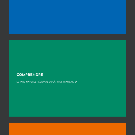
COMPRENDRE
>
LE PARC NATUREL RÉGIONAL DU GÂTINAIS FRANÇAIS