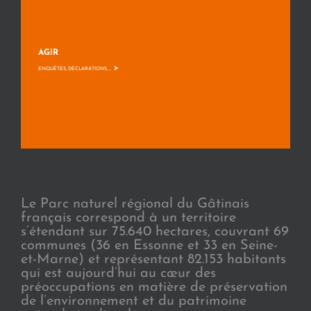
AGIR
>
ENQUÊTES, DÉCLARATIONS, ...
Le Parc naturel régional du Gâtinais
français correspond à un territoire
s’étendant sur 75.640 hectares, couvrant 69
communes (36 en Essonne et 33 en Seine-
et-Marne) et représentant 82.153 habitants
qui est aujourd’hui au cœur des
préoccupations en matière de préservation
de l’environnement et du patrimoine