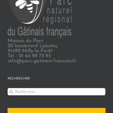
Maison du Parc
20 boulevard Lyautey
91490 Milly-la-Forêt
Tél. : 01 64 98 73 93
info@parc-gatinais-francais.fr
RECHERCHER
Rechercher: